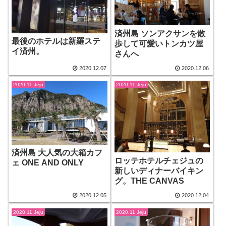
済州島 ソンアクサンを散
最後のホテルは新羅ステ
歩して可愛いトンカツ屋
イ済州。
さんへ
2020.12.07
2020.12.06
2020.11 Jeju
2020.11 Jeju
済州島 大人気の大箱カフ
ロッテホテルチェジュの
ェ ONE AND ONLY
新しいディナーバイキン
グ。THE CANVAS
2020.12.05
2020.12.04
2020.11 Jeju
2020.11 Jeju