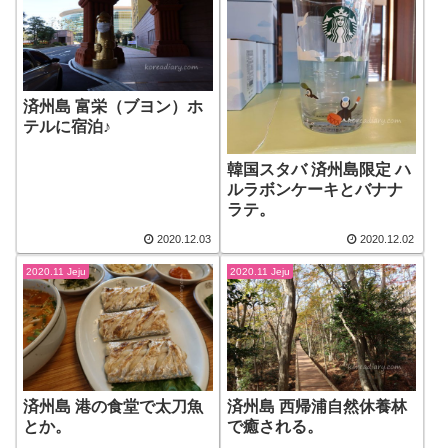
済州島 富栄（ブヨン）ホ
テルに宿泊♪
韓国スタバ 済州島限定 ハ
ルラボンケーキとバナナ
ラテ。
2020.12.03
2020.12.02
2020.11 Jeju
2020.11 Jeju
済州島 港の食堂で太刀魚
済州島 西帰浦自然休養林
とか。
で癒される。