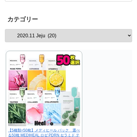
カテゴリー
【5種類=50枚】メディヒール パック 選べ
る50枚 MEDIHEAL ロゼ PDRN,セラミド,テ