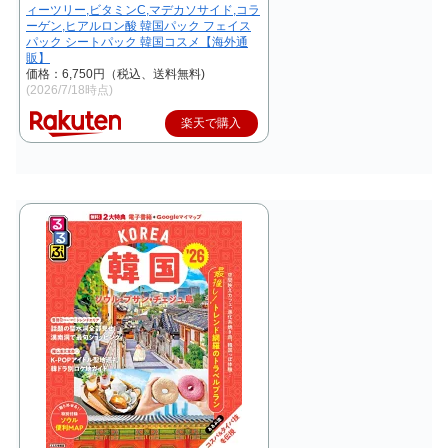
ィーツリー,ビタミンC,マデカソサイド,コラ
ーゲン,ヒアルロン酸 韓国パック フェイス
パック シートパック 韓国コスメ【海外通
販】
価格：6,750円（税込、送料無料)
(2026/7/18時点)
楽天で購入