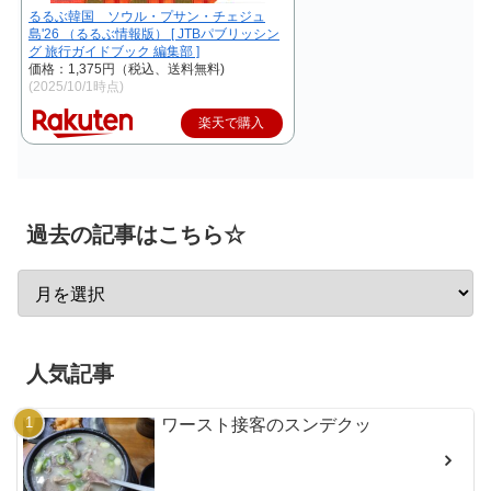
るるぶ韓国 ソウル・プサン・チェジュ
島'26 （るるぶ情報版） [ JTBパブリッシン
グ 旅行ガイドブック 編集部 ]
価格：1,375円（税込、送料無料)
(2025/10/1時点)
楽天で購入
過去の記事はこちら☆
人気記事
ワースト接客のスンデクッ