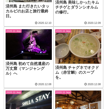
済州島 美味しかったキム
済州島 また行きたいタッ
チチゲとダランシオルム
カルビのお店と旅行最終
の修行。
日。
2020.12.10
2020.12.09
2020.11 Jeju
2020.11 Jeju
済州島 初めて自然遺産の
済州島 チャグネでオクド
万丈窟（マンジャング
ム（赤甘鯛）のスープ
ル）へ
を。
2020.12.08
2020.12.08
2020.11 Jeju
2020.11 Jeju