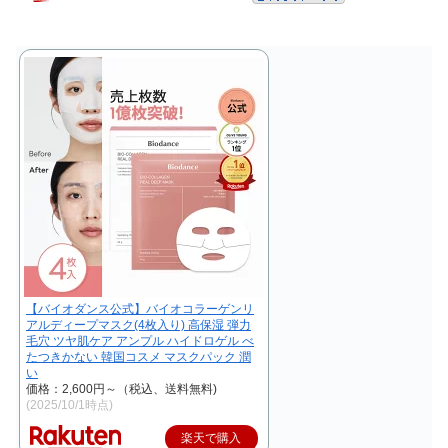
【バイオダンス公式】バイオコラーゲンリ
アルディープマスク(4枚入り) 高保湿 弾力
毛穴 ツヤ肌ケア アンプル ハイドロゲル べ
たつきかない 韓国コスメ マスクパック 潤
い
価格：2,600円～（税込、送料無料)
(2025/10/1時点)
楽天で購入