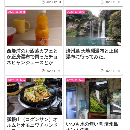
2020.12.01
2020.11.30
2020.11 Jeju
2020.11 Jeju
西帰浦のお洒落カフェと
済州島 天地淵瀑布と正房
か正房瀑布で買ったチョ
瀑布に行ってみた。
ネヒャンジュースとか
2020.11.30
2020.11.29
2020.11 Jeju
2020.11 Jeju
孤根山（コグンサン）オ
いつも水の無い滝 済州島
ルムとオモニワチャンド
オントの滝