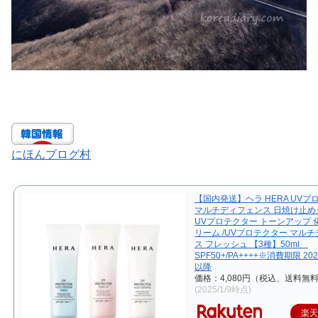
にほんブログ村
【国内発送】ヘラ HERA UVプ
マルチディフェンス 日焼け止めク
UVプロテクター トーンアップ 
リーム /UVプロテクター マル
ス フレッシュ 【3種】50ml
SPF50+/PA++++※消費期限 20
以降
価格：4,080円（税込、送料無料
(2025/1/9時点)
楽