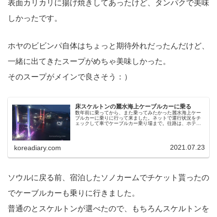
表面カリカリに揚げ焼きしてあったけど、タンパクで美味
しかったです。
ホヤのビビンパ自体はちょっと期待外れだったんだけど、
一緒に出てきたスープがめちゃ美味しかった。
そのスープがメインで良さそう：）
床スケルトンの麗水海上ケーブルカーに乗る
数年前に乗ってから、また乗ってみたかった麗水海上ケー
ブルカーに乗りに行って来ました。ネットで運行状況をチ
ェックして車でケーブルカー乗り場まで。往路は、ホテル
から近い方の乗り場から乗ることにしました。ケーブルカ
ーには２種類あって、普通の一般と...
2021.07.23
koreadiary.com
ソウルに戻る前、宿泊したソノカームでチケット貰ったの
でケーブルカーも乗りに行きました。
普通のとスケルトンが選べたので、もちろんスケルトンを