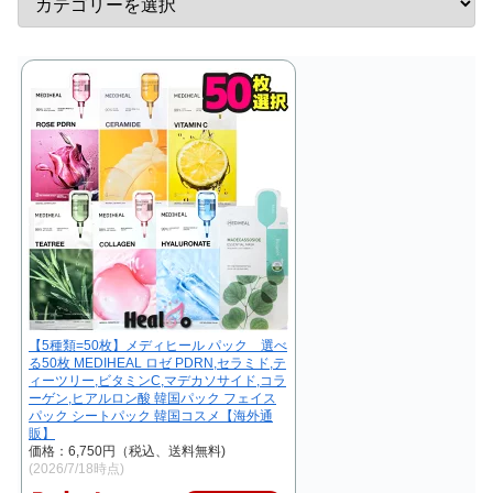
【5種類=50枚】メディヒール パック 選べ
る50枚 MEDIHEAL ロゼ PDRN,セラミド,テ
ィーツリー,ビタミンC,マデカソサイド,コラ
ーゲン,ヒアルロン酸 韓国パック フェイス
パック シートパック 韓国コスメ【海外通
販】
価格：6,750円（税込、送料無料)
(2026/7/18時点)