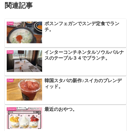
関連記事
ポスンフェガンでスンデ定食でラン
Food
チ。
インターコンチネンタルソウルパルナ
Food
スのテーブル３４でブランチ。
韓国スタバの新作♪スイカのブレンデ
Food
ィッド。
最近のおやつ。
Dessert