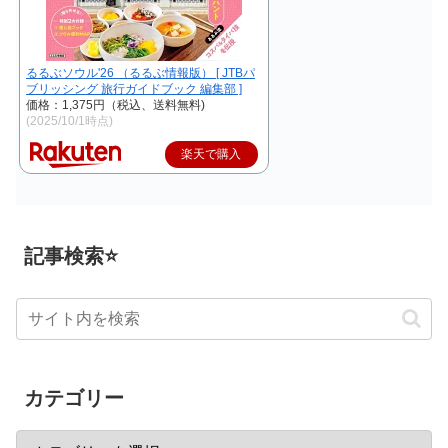
るるぶソウル'26 （るるぶ情報版） [ JTBパ
ブリッシング 旅行ガイドブック 編集部 ]
価格：1,375円（税込、送料無料)
(2025/10/1時点)
楽天で購入
記事検索⭐
カテゴリー