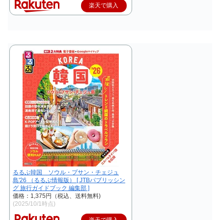
楽天で購入
るるぶ韓国 ソウル・プサン・チェジュ
島'26 （るるぶ情報版） [ JTBパブリッシン
グ 旅行ガイドブック 編集部 ]
価格：1,375円（税込、送料無料)
(2025/10/1時点)
楽天で購入