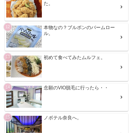
た。
本物なの？ブルボンのバームロー
ル。
初めて食べてみたムルフェ。
念願のVIO脱毛に行ったら・・
ノボテル奈良へ。