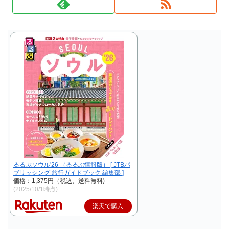
るるぶソウル'26 （るるぶ情報版） [ JTBパ
ブリッシング 旅行ガイドブック 編集部 ]
価格：1,375円（税込、送料無料)
(2025/10/1時点)
楽天で購入