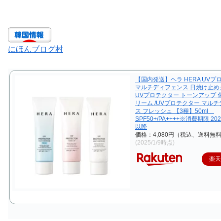
にほんブログ村
【国内発送】ヘラ HERA UVプ
マルチディフェンス 日焼け止めク
UVプロテクター トーンアップ 
リーム /UVプロテクター マル
ス フレッシュ 【3種】50ml
SPF50+/PA++++※消費期限 20
以降
価格：4,080円（税込、送料無料
(2025/1/9時点)
楽