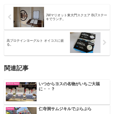
JWマリオット東大門スクエア BLTステー
キでランチ。
高プロテインヨーグルト オイコスに嵌
る。
関連記事
いつからヨスの名物がいちご大福
2025.01 Yeosu
に・・？
仁寺洞サムジキルでぶらぶら
Dessert