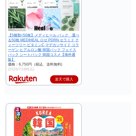
【5種類=50枚】メディヒール パック 選べ
る50枚 MEDIHEAL ロゼ PDRN,セラミド,テ
ィーツリー,ビタミンC,マデカソサイド,コラ
ーゲン,ヒアルロン酸 韓国パック フェイス
パック シートパック 韓国コスメ【海外通
販】
価格：6,750円（税込、送料無料)
(2026/7/18時点)
楽天で購入