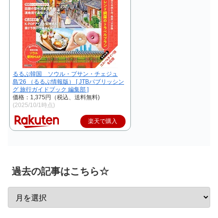
るるぶ韓国 ソウル・プサン・チェジュ
島'26 （るるぶ情報版） [ JTBパブリッシン
グ 旅行ガイドブック 編集部 ]
価格：1,375円（税込、送料無料)
(2025/10/1時点)
楽天で購入
過去の記事はこちら☆