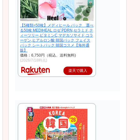
【5種類=50枚】メディヒール パック 選べ
る50枚 MEDIHEAL ロゼ PDRN,セラミド,テ
ィーツリー,ビタミンC,マデカソサイド,コラ
ーゲン,ヒアルロン酸 韓国パック フェイス
パック シートパック 韓国コスメ【海外通
販】
価格：6,750円（税込、送料無料)
(2026/7/18時点)
楽天で購入