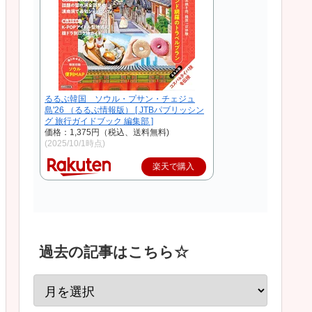
るるぶ韓国 ソウル・プサン・チェジュ
島'26 （るるぶ情報版） [ JTBパブリッシン
グ 旅行ガイドブック 編集部 ]
価格：1,375円（税込、送料無料)
(2025/10/1時点)
楽天で購入
過去の記事はこちら☆