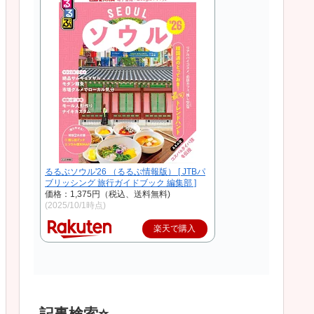
るるぶソウル'26 （るるぶ情報版） [ JTBパ
ブリッシング 旅行ガイドブック 編集部 ]
価格：1,375円（税込、送料無料)
(2025/10/1時点)
楽天で購入
記事検索⭐