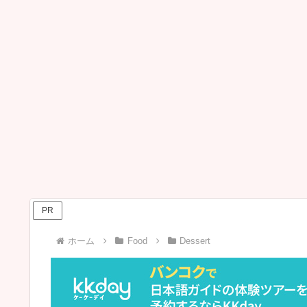
PR
ホーム
Food
Dessert