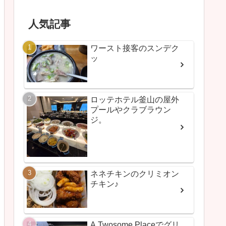
人気記事
ワースト接客のスンデク
ッ
ロッテホテル釜山の屋外
プールやクラブラウン
ジ。
ネネチキンのクリミオン
チキン♪
A Twosome Placeでグリ