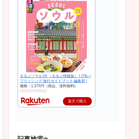
るるぶソウル'26 （るるぶ情報版） [ JTBパ
ブリッシング 旅行ガイドブック 編集部 ]
価格：1,375円（税込、送料無料)
(2025/10/1時点)
楽天で購入
記事検索⭐