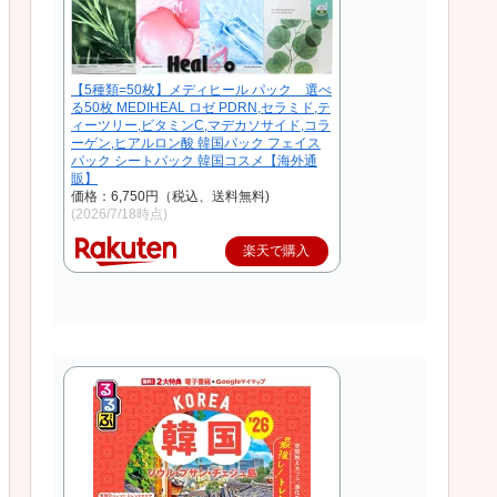
【5種類=50枚】メディヒール パック 選べ
る50枚 MEDIHEAL ロゼ PDRN,セラミド,テ
ィーツリー,ビタミンC,マデカソサイド,コラ
ーゲン,ヒアルロン酸 韓国パック フェイス
パック シートパック 韓国コスメ【海外通
販】
価格：6,750円（税込、送料無料)
(2026/7/18時点)
楽天で購入