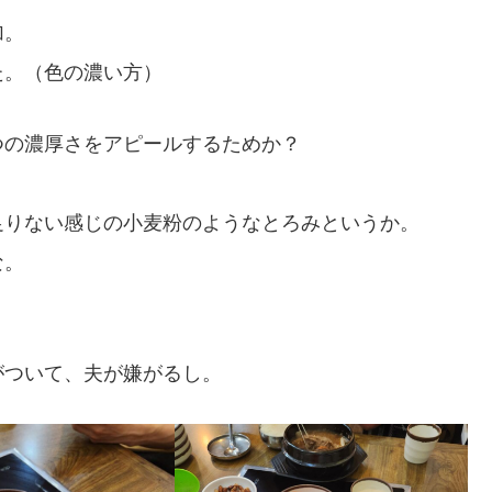
加。
た。（色の濃い方）
つの濃厚さをアピールするためか？
足りない感じの小麦粉のようなとろみというか。
な。
がついて、夫が嫌がるし。