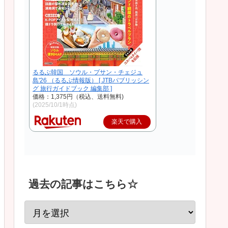
るるぶ韓国 ソウル・プサン・チェジュ
島'26 （るるぶ情報版） [ JTBパブリッシン
グ 旅行ガイドブック 編集部 ]
価格：1,375円（税込、送料無料)
(2025/10/1時点)
楽天で購入
過去の記事はこちら☆