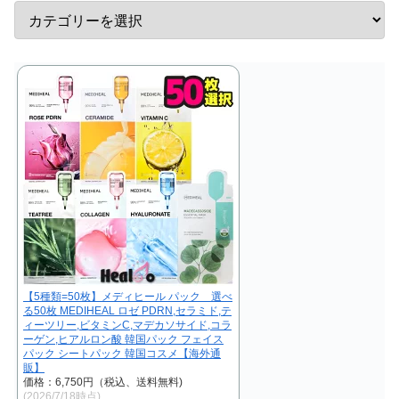
【5種類=50枚】メディヒール パック 選べ
る50枚 MEDIHEAL ロゼ PDRN,セラミド,テ
ィーツリー,ビタミンC,マデカソサイド,コラ
ーゲン,ヒアルロン酸 韓国パック フェイス
パック シートパック 韓国コスメ【海外通
販】
価格：6,750円（税込、送料無料)
(2026/7/18時点)