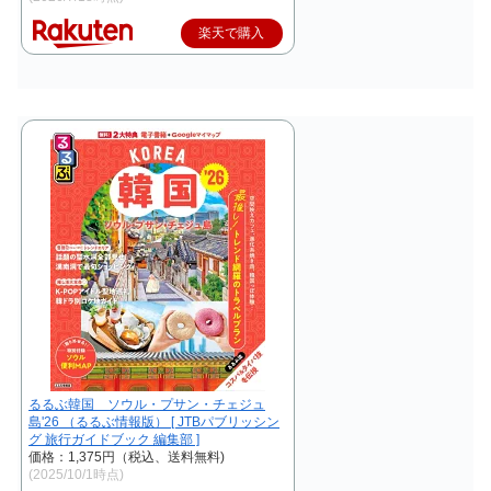
楽天で購入
るるぶ韓国 ソウル・プサン・チェジュ
島'26 （るるぶ情報版） [ JTBパブリッシン
グ 旅行ガイドブック 編集部 ]
価格：1,375円（税込、送料無料)
(2025/10/1時点)