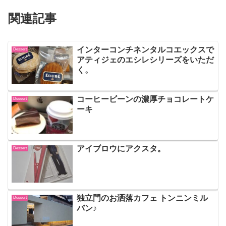
関連記事
インターコンチネンタルコエックスで
Dessert
アティジェのエシレシリーズをいただ
く。
コーヒービーンの濃厚チョコレートケ
Dessert
ーキ
アイブロウにアクスタ。
Dessert
独立門のお洒落カフェ トンニンミル
Dessert
バン♪