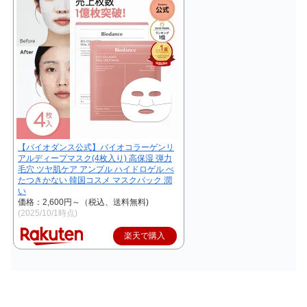
【バイオダンス公式】バイオコラーゲンリ
アルディープマスク(4枚入り) 高保湿 弾力
毛穴 ツヤ肌ケア アンプル ハイドロゲル べ
たつきかない 韓国コスメ マスクパック 潤
い
価格：2,600円～（税込、送料無料)
(2025/10/1時点)
楽天で購入