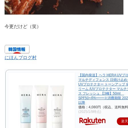
今更だけど（笑）
にほんブログ村
【国内発送】ヘラ HERA UVプ
マルチディフェンス 日焼け止めク
UVプロテクター トーンアップ 
リーム /UVプロテクター マル
ス フレッシュ 【3種】50ml
SPF50+/PA++++※消費期限 20
以降
価格：4,080円（税込、送料無料
(2025/1/9時点)
楽