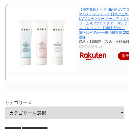
【国内発送】ヘラ HERA UVプ
マルチディフェンス 日焼け止めク
UVプロテクター トーンアップ 
リーム /UVプロテクター マル
ス フレッシュ 【3種】50ml
SPF50+/PA++++※消費期限 20
以降
価格：4,080円（税込、送料無料
(2025/1/9時点)
楽
カテゴリー☆