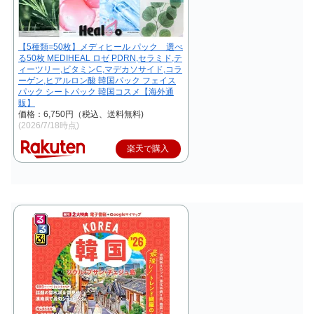
【5種類=50枚】メディヒール パック 選べ
る50枚 MEDIHEAL ロゼ PDRN,セラミド,テ
ィーツリー,ビタミンC,マデカソサイド,コラ
ーゲン,ヒアルロン酸 韓国パック フェイス
パック シートパック 韓国コスメ【海外通
販】
価格：6,750円（税込、送料無料)
(2026/7/18時点)
楽天で購入