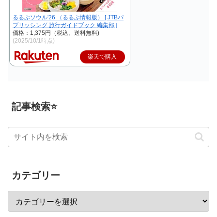
るるぶソウル'26 （るるぶ情報版） [ JTBパ
ブリッシング 旅行ガイドブック 編集部 ]
価格：1,375円（税込、送料無料)
(2025/10/1時点)
楽天で購入
記事検索⭐
カテゴリー