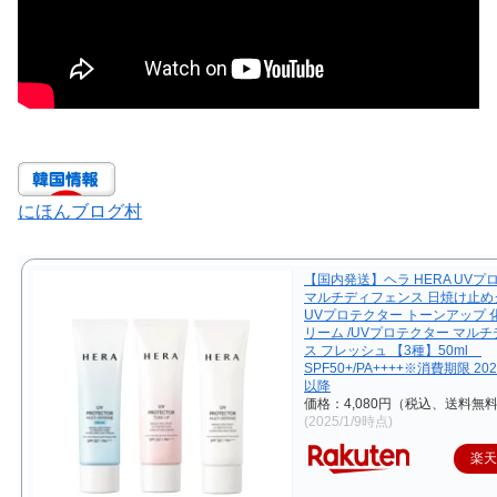
にほんブログ村
【国内発送】ヘラ HERA UVプ
マルチディフェンス 日焼け止めク
UVプロテクター トーンアップ 
リーム /UVプロテクター マル
ス フレッシュ 【3種】50ml
SPF50+/PA++++※消費期限 20
以降
価格：4,080円（税込、送料無料
(2025/1/9時点)
楽