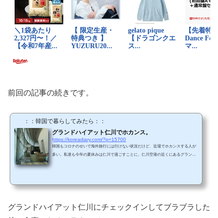
前回の記事の続きです。
：：韓国で暮らしてみたら：：
グランドハイアット仁川でホカンス。
https://koreadiary.com/?p=15700
韓国もコロナのせいで海外旅行には行けない状況だけど、近場でホカンスする人が
多い。私達も今年の夏休みは仁川で過ごすことに。仁川空港の近くにあるグランド
ハイアット仁川のウエストタワーにチェックイン。隣りのイーストタワーはコロナ
のせいで現在休館中でした。私達のように夏休みをホテルで過ごす人多いみたい
で、チェックインも行列しててかなり待ちました。私達が宿泊したお部屋はこんな
感じ。iphoneを挿すタイプのスピーカーも枕元にありました。バスルームは、トイ
レの仕切りが無いタイプ。アメニティはバルマン。歯ブラシ...
グランドハイアット仁川にチェックインしてブラブラした