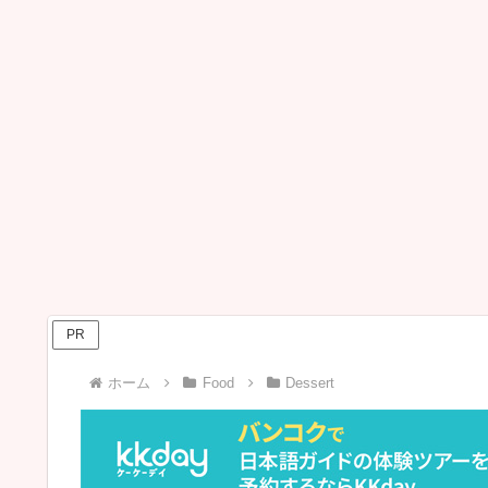
PR
ホーム
Food
Dessert