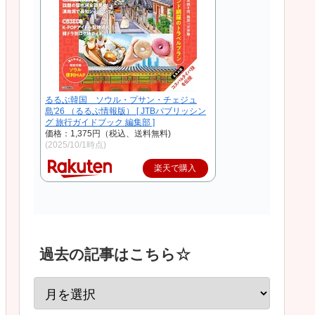
るるぶ韓国 ソウル・プサン・チェジュ
島'26 （るるぶ情報版） [ JTBパブリッシン
グ 旅行ガイドブック 編集部 ]
価格：1,375円（税込、送料無料)
(2025/10/1時点)
楽天で購入
過去の記事はこちら☆