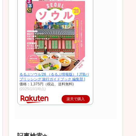
るるぶソウル'26 （るるぶ情報版） [ JTBパ
ブリッシング 旅行ガイドブック 編集部 ]
価格：1,375円（税込、送料無料)
(2025/10/1時点)
楽天で購入
記事検索⭐