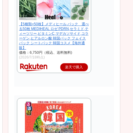
【5種類=50枚】メディヒール パック 選べ
る50枚 MEDIHEAL ロゼ PDRN,セラミド,テ
ィーツリー,ビタミンC,マデカソサイド,コラ
ーゲン,ヒアルロン酸 韓国パック フェイス
パック シートパック 韓国コスメ【海外通
販】
価格：6,750円（税込、送料無料)
(2026/7/18時点)
楽天で購入