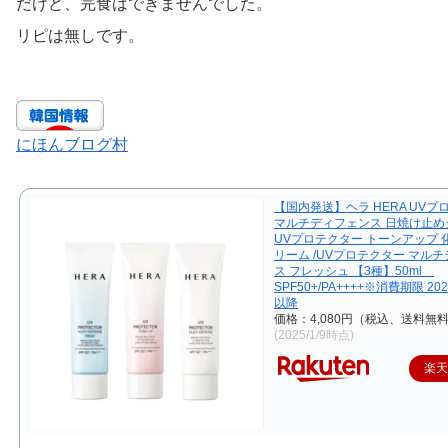
だけど、完食はできませんでした。
リピは無しです。
にほんブログ村
【国内発送】ヘラ HERA UVプ
マルチディフェンス 日焼け止めク
UVプロテクター トーンアップ 
リーム /UVプロテクター マル
ス フレッシュ 【3種】50ml
SPF50+/PA++++※消費期限 20
以降
価格：4,080円（税込、送料無料
(2025/1/9時点)
楽