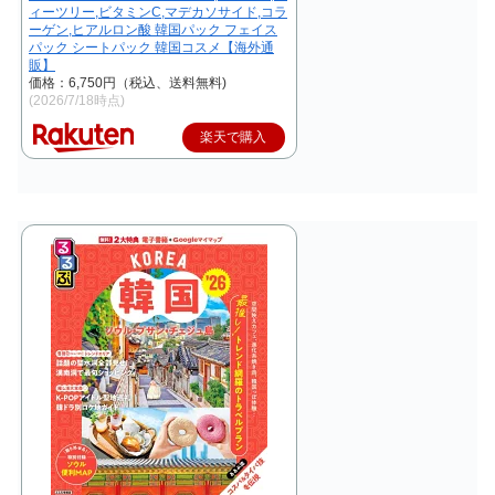
ィーツリー,ビタミンC,マデカソサイド,コラ
ーゲン,ヒアルロン酸 韓国パック フェイス
パック シートパック 韓国コスメ【海外通
販】
価格：6,750円（税込、送料無料)
(2026/7/18時点)
楽天で購入