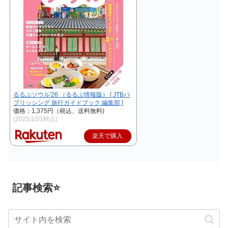
るるぶソウル'26 （るるぶ情報版） [ JTBパ
ブリッシング 旅行ガイドブック 編集部 ]
価格：1,375円（税込、送料無料)
(2025/10/1時点)
楽天で購入
記事検索⭐