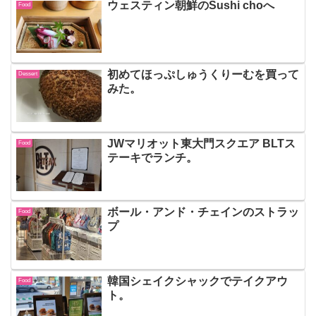
ウェスティン朝鮮のSushi choへ
Food
初めてほっぷしゅうくりーむを買って
Dessert
みた。
JWマリオット東大門スクエア BLTス
Food
テーキでランチ。
ボール・アンド・チェインのストラッ
Food
プ
韓国シェイクシャックでテイクアウ
Food
ト。