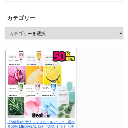
カテゴリー
【5種類=50枚】メディヒール パック 選べ
る50枚 MEDIHEAL ロゼ PDRN,セラミド,テ