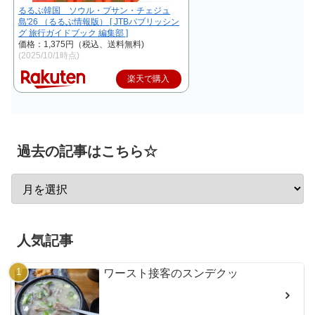
るるぶ韓国 ソウル・プサン・チェジュ
島'26 （るるぶ情報版） [ JTBパブリッシン
グ 旅行ガイドブック 編集部 ]
価格：1,375円（税込、送料無料)
(2025/10/1時点)
楽天で購入
過去の記事はこちら☆
人気記事
ワースト接客のスンデクッ