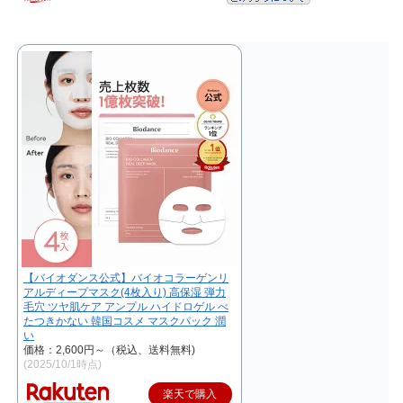
【バイオダンス公式】バイオコラーゲンリ
アルディープマスク(4枚入り) 高保湿 弾力
毛穴 ツヤ肌ケア アンプル ハイドロゲル べ
たつきかない 韓国コスメ マスクパック 潤
い
価格：2,600円～（税込、送料無料)
(2025/10/1時点)
楽天で購入