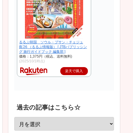
るるぶ韓国 ソウル・プサン・チェジュ
島'26 （るるぶ情報版） [ JTBパブリッシン
グ 旅行ガイドブック 編集部 ]
価格：1,375円（税込、送料無料)
(2025/10/1時点)
楽天で購入
過去の記事はこちら☆