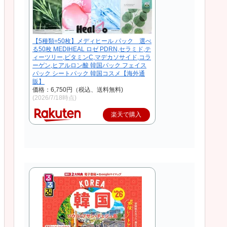
【5種類=50枚】メディヒール パック 選べ
る50枚 MEDIHEAL ロゼ PDRN,セラミド,テ
ィーツリー,ビタミンC,マデカソサイド,コラ
ーゲン,ヒアルロン酸 韓国パック フェイス
パック シートパック 韓国コスメ【海外通
販】
価格：6,750円（税込、送料無料)
(2026/7/18時点)
楽天で購入