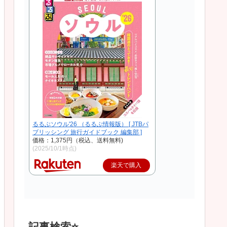
るるぶソウル'26 （るるぶ情報版） [ JTBパ
ブリッシング 旅行ガイドブック 編集部 ]
価格：1,375円（税込、送料無料)
(2025/10/1時点)
楽天で購入
記事検索⭐