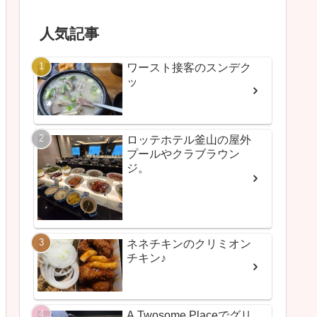
人気記事
ワースト接客のスンデク
ッ
ロッテホテル釜山の屋外
プールやクラブラウン
ジ。
ネネチキンのクリミオン
チキン♪
A Twosome Placeでグリ