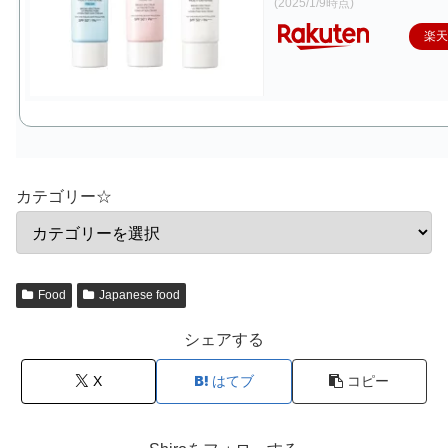
(2025/1/9時点)
楽
カテゴリー☆
Food
Japanese food
シェアする
X
はてブ
コピー