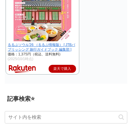
るるぶソウル'26 （るるぶ情報版） [ JTBパ
ブリッシング 旅行ガイドブック 編集部 ]
価格：1,375円（税込、送料無料)
(2025/10/1時点)
楽天で購入
記事検索⭐