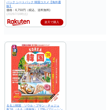
パック シートパック 韓国コスメ【海外通
販】
価格：6,750円（税込、送料無料)
(2026/7/18時点)
楽天で購入
るるぶ韓国 ソウル・プサン・チェジュ
島'26 （るるぶ情報版） [ JTBパブリッシン