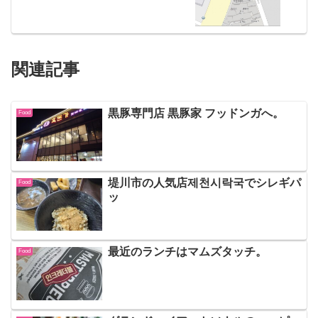
関連記事
黒豚専門店 黒豚家 フッドンガへ。
Food
堤川市の人気店제천시락국でシレギパ
Food
ッ
最近のランチはマムズタッチ。
Food