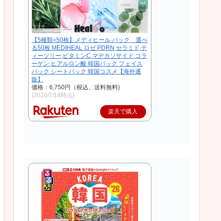
【5種類=50枚】メディヒール パック 選べ
る50枚 MEDIHEAL ロゼ PDRN,セラミド,テ
ィーツリー,ビタミンC,マデカソサイド,コラ
ーゲン,ヒアルロン酸 韓国パック フェイス
パック シートパック 韓国コスメ【海外通
販】
価格：6,750円（税込、送料無料)
(2026/7/18時点)
楽天で購入