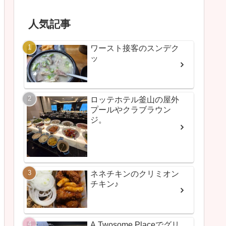
人気記事
ワースト接客のスンデク
ッ
ロッテホテル釜山の屋外
プールやクラブラウン
ジ。
ネネチキンのクリミオン
チキン♪
A Twosome Placeでグリ