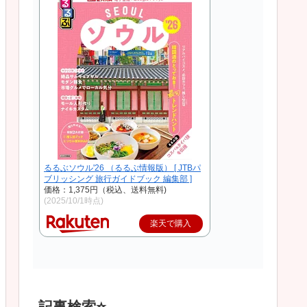
るるぶソウル'26 （るるぶ情報版） [ JTBパ
ブリッシング 旅行ガイドブック 編集部 ]
価格：1,375円（税込、送料無料)
(2025/10/1時点)
楽天で購入
記事検索⭐