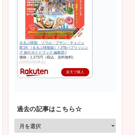
るるぶ韓国 ソウル・プサン・チェジュ
島'26 （るるぶ情報版） [ JTBパブリッシン
グ 旅行ガイドブック 編集部 ]
価格：1,375円（税込、送料無料)
(2025/10/1時点)
楽天で購入
過去の記事はこちら☆