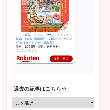
るるぶ韓国 ソウル・プサン・チェジュ
島'26 （るるぶ情報版） [ JTBパブリッシン
グ 旅行ガイドブック 編集部 ]
価格：1,375円（税込、送料無料)
(2025/10/1時点)
楽天で購入
過去の記事はこちら☆