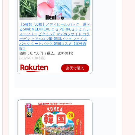
【5種類=50枚】メディヒール パック 選べ
る50枚 MEDIHEAL ロゼ PDRN,セラミド,テ
ィーツリー,ビタミンC,マデカソサイド,コラ
ーゲン,ヒアルロン酸 韓国パック フェイス
パック シートパック 韓国コスメ【海外通
販】
価格：6,750円（税込、送料無料)
(2026/7/18時点)
楽天で購入