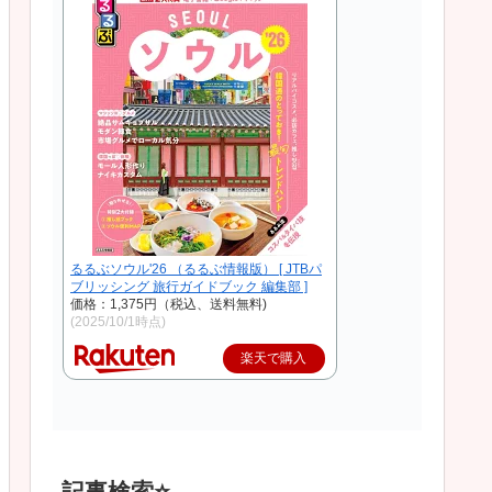
るるぶソウル'26 （るるぶ情報版） [ JTBパ
ブリッシング 旅行ガイドブック 編集部 ]
価格：1,375円（税込、送料無料)
(2025/10/1時点)
楽天で購入
記事検索⭐