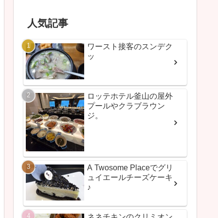
人気記事
ワースト接客のスンデク
ッ
ロッテホテル釜山の屋外
プールやクラブラウン
ジ。
A Twosome Placeでグリ
ュイエールチーズケーキ
♪
ネネチキンのクリミオン