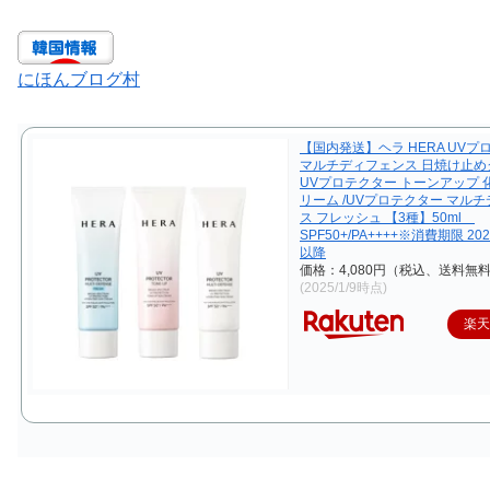
にほんブログ村
【国内発送】ヘラ HERA UVプ
マルチディフェンス 日焼け止めク
UVプロテクター トーンアップ 
リーム /UVプロテクター マル
ス フレッシュ 【3種】50ml
SPF50+/PA++++※消費期限 20
以降
価格：4,080円（税込、送料無料
(2025/1/9時点)
楽