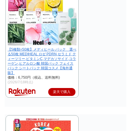
【5種類=50枚】メディヒール パック 選べ
る50枚 MEDIHEAL ロゼ PDRN,セラミド,テ
ィーツリー,ビタミンC,マデカソサイド,コラ
ーゲン,ヒアルロン酸 韓国パック フェイス
パック シートパック 韓国コスメ【海外通
販】
価格：6,750円（税込、送料無料)
(2026/7/18時点)
楽天で購入