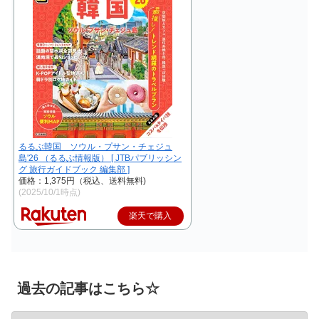
るるぶ韓国 ソウル・プサン・チェジュ
島'26 （るるぶ情報版） [ JTBパブリッシン
グ 旅行ガイドブック 編集部 ]
価格：1,375円（税込、送料無料)
(2025/10/1時点)
楽天で購入
過去の記事はこちら☆