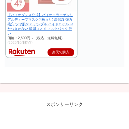
【バイオダンス公式】バイオコラーゲンリ
アルディープマスク(4枚入り) 高保湿 弾力
毛穴 ツヤ肌ケア アンプル ハイドロゲル べ
たつきかない 韓国コスメ マスクパック 潤
い
価格：2,600円～（税込、送料無料)
(2025/10/1時点)
楽天で購入
スポンサーリンク