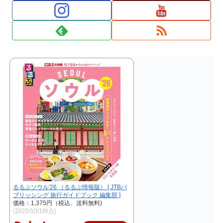
るるぶソウル'26 （るるぶ情報版） [ JTBパ
ブリッシング 旅行ガイドブック 編集部 ]
価格：1,375円（税込、送料無料)
(2025/10/1時点)