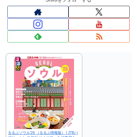
るるぶソウル'26 （るるぶ情報版） [ JTBパ