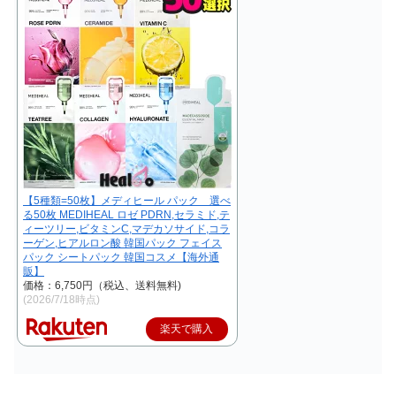
【5種類=50枚】メディヒール パック 選べ
る50枚 MEDIHEAL ロゼ PDRN,セラミド,テ
ィーツリー,ビタミンC,マデカソサイド,コラ
ーゲン,ヒアルロン酸 韓国パック フェイス
パック シートパック 韓国コスメ【海外通
販】
価格：6,750円（税込、送料無料)
(2026/7/18時点)
楽天で購入