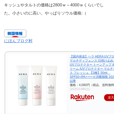
キッシュやタルトの価格は2800ｗ～4000ｗくらいでし
た。小さいのに高い。やっぱりソウル価格:（
にほんブログ村
【国内発送】ヘラ HERA UVプ
マルチディフェンス 日焼け止めク
UVプロテクター トーンアップ 
リーム /UVプロテクター マル
ス フレッシュ 【3種】50ml
SPF50+/PA++++※消費期限 20
以降
価格：4,080円（税込、送料無料
(2025/1/9時点)
楽