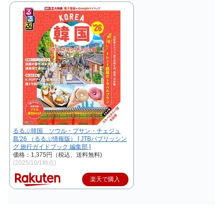
るるぶ韓国 ソウル・プサン・チェジュ
島'26 （るるぶ情報版） [ JTBパブリッシン
グ 旅行ガイドブック 編集部 ]
価格：1,375円（税込、送料無料)
(2025/10/1時点)
楽天で購入