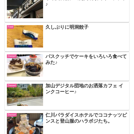
♪
久しぶりに明洞餃子
Food
パスクッチでケーキをいろいろ食べて
Dessert
みた♪
加山デジタル団地のお洒落カフェ イ
Dessert
ンクコーヒー♪
仁川パラダイスホテルでココナッツピ
Dessert
ンスと登山服のハラボジたち。