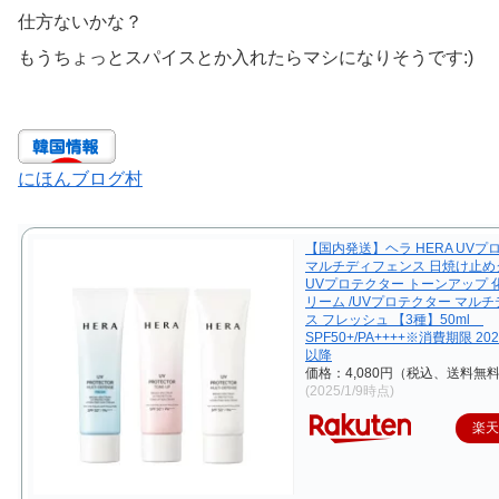
仕方ないかな？
もうちょっとスパイスとか入れたらマシになりそうです:)
にほんブログ村
【国内発送】ヘラ HERA UVプ
マルチディフェンス 日焼け止めク
UVプロテクター トーンアップ 
リーム /UVプロテクター マル
ス フレッシュ 【3種】50ml
SPF50+/PA++++※消費期限 20
以降
価格：4,080円（税込、送料無料
(2025/1/9時点)
楽