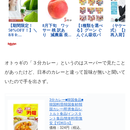
オトゥギの「３分カレー」というのはスーパーで見たこと
があったけど、日本のカレーと違って旨味が無いと聞いて
いたので手を出さず。
3分カレー■韓国食品■
韓国料理/韓国食材/韓
国カレー/即席食品/レ
トルト食品/インスタ
ント食品/簡単料理/激
安【YDKG-s】
価格：324円（税込、