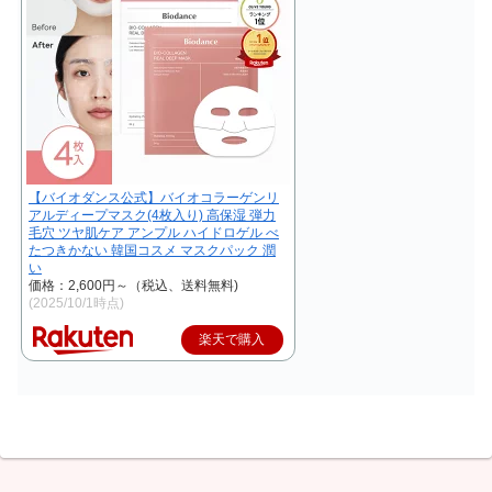
【バイオダンス公式】バイオコラーゲンリ
アルディープマスク(4枚入り) 高保湿 弾力
毛穴 ツヤ肌ケア アンプル ハイドロゲル べ
たつきかない 韓国コスメ マスクパック 潤
い
価格：2,600円～（税込、送料無料)
(2025/10/1時点)
楽天で購入