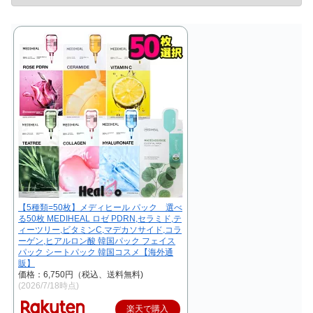
【5種類=50枚】メディヒール パック 選べ
る50枚 MEDIHEAL ロゼ PDRN,セラミド,テ
ィーツリー,ビタミンC,マデカソサイド,コラ
ーゲン,ヒアルロン酸 韓国パック フェイス
パック シートパック 韓国コスメ【海外通
販】
価格：6,750円（税込、送料無料)
(2026/7/18時点)
楽天で購入