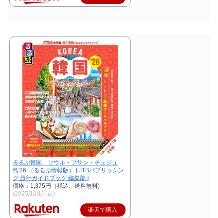
るるぶ韓国 ソウル・プサン・チェジュ
島'26 （るるぶ情報版） [ JTBパブリッシン
グ 旅行ガイドブック 編集部 ]
価格：1,375円（税込、送料無料)
(2025/10/1時点)
楽天で購入