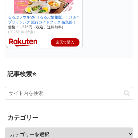
るるぶソウル'26 （るるぶ情報版） [ JTBパ
ブリッシング 旅行ガイドブック 編集部 ]
価格：1,375円（税込、送料無料)
(2025/10/1時点)
楽天で購入
記事検索⭐
カテゴリー