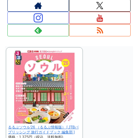
るるぶソウル'26 （るるぶ情報版） [ JTBパ
ブリッシング 旅行ガイドブック 編集部 ]
価格：1,375円（税込、送料無料)