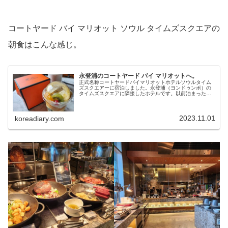
コー​​トヤード バイ マリオット ソウル タイムズスクエアの
朝食はこんな感じ。
永登浦のコートヤード バイ マリオットへ。
正式名称コートヤードバイマリオットホテルソウルタイム
ズスクエアーに宿泊しました。永登浦（ヨンドゥンポ）の
タイムズスクエアに隣接したホテルです。以前泊まったの
は2019年だった・・記憶に無し。ブログに残しておいてよ
かった：）綺麗でコンパクトに...
2023.11.01
koreadiary.com