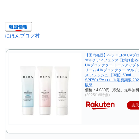
にほんブログ村
【国内発送】ヘラ HERA UVプ
マルチディフェンス 日焼け止めク
UVプロテクター トーンアップ 
リーム /UVプロテクター マル
ス フレッシュ 【3種】50ml
SPF50+/PA++++※消費期限 20
以降
価格：4,080円（税込、送料無料
(2025/1/9時点)
楽