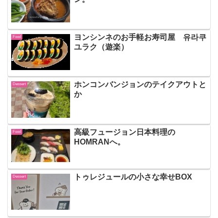
ヨンシンネのお手軽お寿司屋 유라쿠
Food
ユラク（遊楽）
ホンコンバンジョンのテイクアウトと
Dessert
か
高級フュージョン日本料理の
Food
HOMRANへ。
トゥレジュールの小さな幸せBOX
Dessert