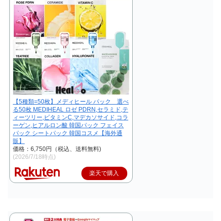
【5種類=50枚】メディヒール パック 選べ
る50枚 MEDIHEAL ロゼ PDRN,セラミド,テ
ィーツリー,ビタミンC,マデカソサイド,コラ
ーゲン,ヒアルロン酸 韓国パック フェイス
パック シートパック 韓国コスメ【海外通
販】
価格：6,750円（税込、送料無料)
(2026/7/18時点)
楽天で購入