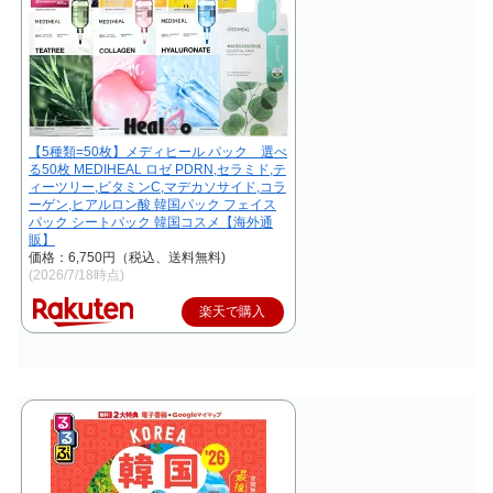
【5種類=50枚】メディヒール パック 選べ
る50枚 MEDIHEAL ロゼ PDRN,セラミド,テ
ィーツリー,ビタミンC,マデカソサイド,コラ
ーゲン,ヒアルロン酸 韓国パック フェイス
パック シートパック 韓国コスメ【海外通
販】
価格：6,750円（税込、送料無料)
(2026/7/18時点)
楽天で購入