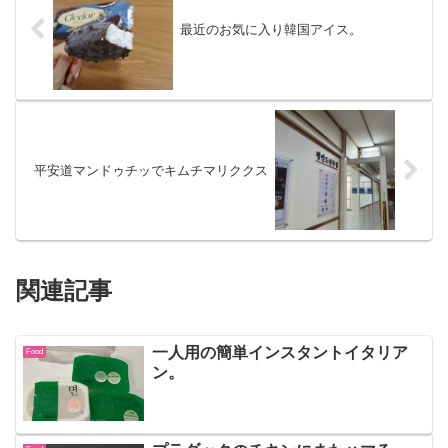
最近のお気に入り韓国アイス。
平安道マンドゥチッでキムチマリククス
関連記事
一人用の簡単インスタントイタリア
Food
ン。