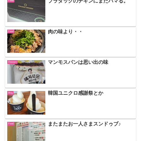
プラダックのチキンにまたハマる。
Food
肉の味より・・
Food
マンモスパンは思い出の味
Dessert
韓国ユニクロ感謝祭とか
blog
またまたお一人さまスンドゥブ♪
Food