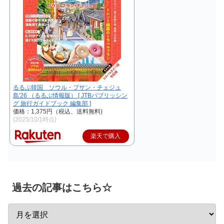
るるぶ韓国 ソウル・プサン・チェジュ
島'26 （るるぶ情報版） [ JTBパブリッシン
グ 旅行ガイドブック 編集部 ]
価格：1,375円（税込、送料無料)
(2025/10/1時点)
楽天で購入
過去の記事はこちら☆