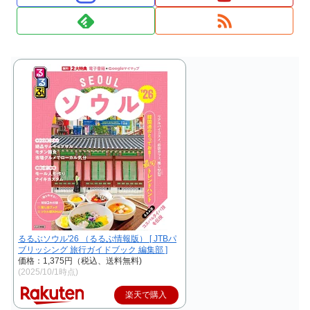
るるぶソウル'26 （るるぶ情報版） [ JTBパ
ブリッシング 旅行ガイドブック 編集部 ]
価格：1,375円（税込、送料無料)
(2025/10/1時点)
楽天で購入