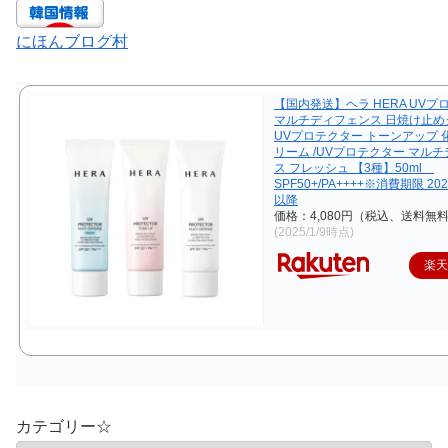
にほんブログ村
【国内発送】ヘラ HERA UVプ
マルチディフェンス 日焼け止めク
UVプロテクター トーンアップ 
リーム /UVプロテクター マル
ス フレッシュ 【3種】50ml
SPF50+/PA++++※消費期限 20
以降
価格：4,080円（税込、送料無料
(2025/1/9時点)
楽
カテゴリー☆