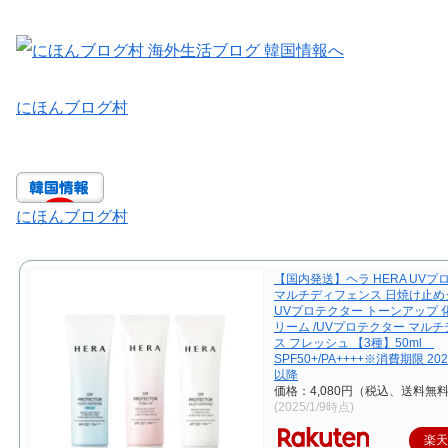
にほんブログ村
にほんブログ村
【国内発送】ヘラ HERA UVプ
マルチディフェンス 日焼け止めク
UVプロテクター トーンアップ 
リーム /UVプロテクター マル
ス フレッシュ 【3種】50ml
SPF50+/PA++++※消費期限 20
以降
価格：4,080円（税込、送料無料
(2025/1/9時点)
楽