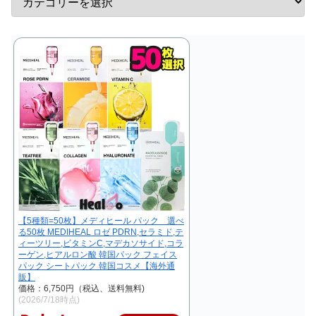
【5種類=50枚】メディヒール パック 選べ
る50枚 MEDIHEAL ロゼ PDRN,セラミド,テ
ィーツリー,ビタミンC,マデカソサイド,コラ
ーゲン,ヒアルロン酸 韓国パック フェイス
パック シートパック 韓国コスメ【海外通
販】
価格：6,750円（税込、送料無料)
(2026/7/18時点)