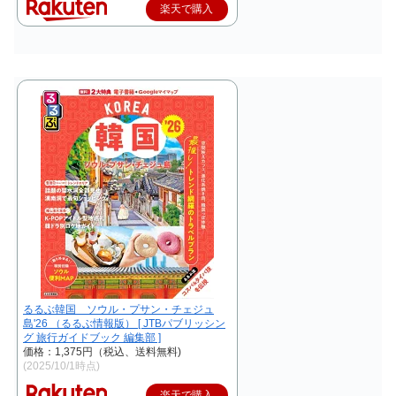
楽天で購入
るるぶ韓国 ソウル・プサン・チェジュ
島'26 （るるぶ情報版） [ JTBパブリッシン
グ 旅行ガイドブック 編集部 ]
価格：1,375円（税込、送料無料)
(2025/10/1時点)
楽天で購入