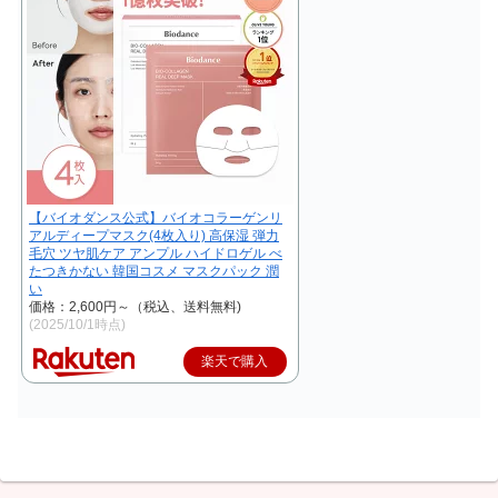
【バイオダンス公式】バイオコラーゲンリ
アルディープマスク(4枚入り) 高保湿 弾力
毛穴 ツヤ肌ケア アンプル ハイドロゲル べ
たつきかない 韓国コスメ マスクパック 潤
い
価格：2,600円～（税込、送料無料)
(2025/10/1時点)
楽天で購入