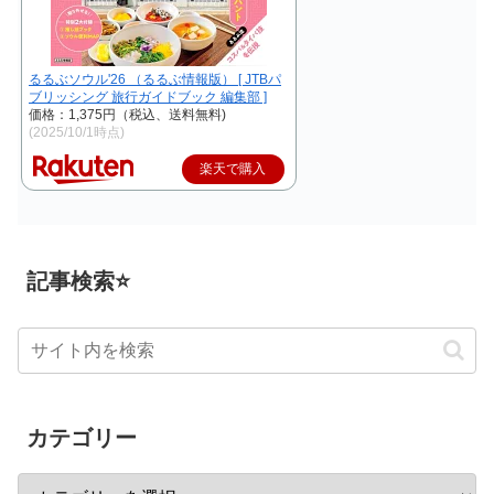
るるぶソウル'26 （るるぶ情報版） [ JTBパ
ブリッシング 旅行ガイドブック 編集部 ]
価格：1,375円（税込、送料無料)
(2025/10/1時点)
楽天で購入
記事検索⭐
カテゴリー