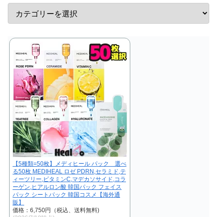
【5種類=50枚】メディヒール パック 選べ
る50枚 MEDIHEAL ロゼ PDRN,セラミド,テ
ィーツリー,ビタミンC,マデカソサイド,コラ
ーゲン,ヒアルロン酸 韓国パック フェイス
パック シートパック 韓国コスメ【海外通
販】
価格：6,750円（税込、送料無料)