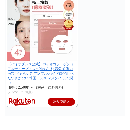
【バイオダンス公式】バイオコラーゲンリ
アルディープマスク(4枚入り) 高保湿 弾力
毛穴 ツヤ肌ケア アンプル ハイドロゲル べ
たつきかない 韓国コスメ マスクパック 潤
い
価格：2,600円～（税込、送料無料)
(2025/10/1時点)
楽天で購入