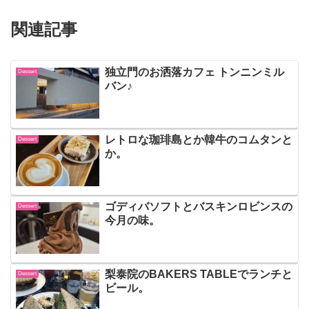
関連記事
独立門のお洒落カフェ トンニンミル
Dessert
バン♪
レトロな珈琲島とか韓牛のコムタンと
Dessert
か。
ゴディバソフトとバスキンロビンスの
Dessert
今月の味。
梨泰院のBAKERS TABLEでランチと
Dessert
ビール。