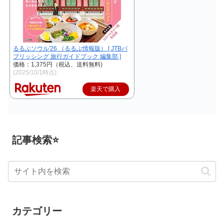
るるぶソウル'26 （るるぶ情報版） [ JTBパ
ブリッシング 旅行ガイドブック 編集部 ]
価格：1,375円（税込、送料無料)
(2025/10/1時点)
楽天で購入
記事検索⭐
カテゴリー