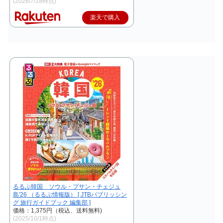
(2026/7/18時点)
楽天で購入
るるぶ韓国 ソウル・プサン・チェジュ
島'26 （るるぶ情報版） [ JTBパブリッシン
グ 旅行ガイドブック 編集部 ]
価格：1,375円（税込、送料無料)
(2025/10/1時点)