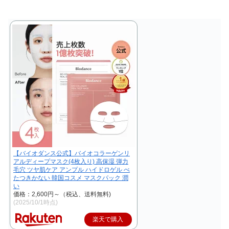
【バイオダンス公式】バイオコラーゲンリ
アルディープマスク(4枚入り) 高保湿 弾力
毛穴 ツヤ肌ケア アンプル ハイドロゲル べ
たつきかない 韓国コスメ マスクパック 潤
い
価格：2,600円～（税込、送料無料)
(2025/10/1時点)
楽天で購入