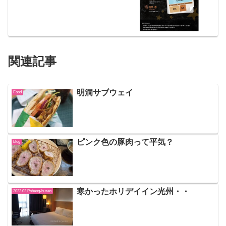
関連記事
明洞サブウェイ
Food
ピンク色の豚肉って平気？
blog
寒かったホリデイイン光州・・
2022.02 Pohang-busan