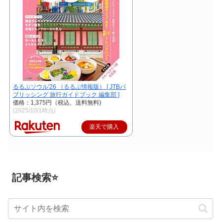
るるぶソウル'26 （るるぶ情報版） [ JTBパ
ブリッシング 旅行ガイドブック 編集部 ]
価格：1,375円（税込、送料無料)
(2025/10/1時点)
楽天で購入
記事検索⭐