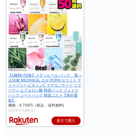
【5種類=50枚】メディヒール パック 選べ
る50枚 MEDIHEAL ロゼ PDRN,セラミド,テ
ィーツリー,ビタミンC,マデカソサイド,コラ
ーゲン,ヒアルロン酸 韓国パック フェイス
パック シートパック 韓国コスメ【海外通
販】
価格：6,750円（税込、送料無料)
(2026/7/18時点)
楽天で購入