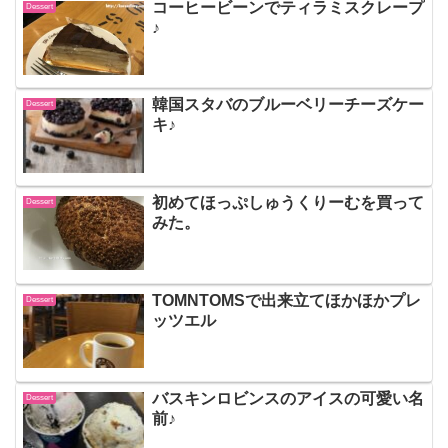
コーヒービーンでティラミスクレープ
Dessert
♪
韓国スタバのブルーベリーチーズケー
Dessert
キ♪
初めてほっぷしゅうくりーむを買って
Dessert
みた。
TOMNTOMSで出来立てほかほかプレ
Dessert
ッツエル
バスキンロビンスのアイスの可愛い名
Dessert
前♪