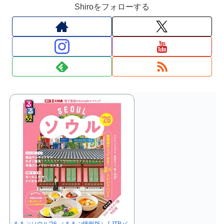
Shiroをフォローする
るるぶソウル'26 （るるぶ情報版） [ JTBパ