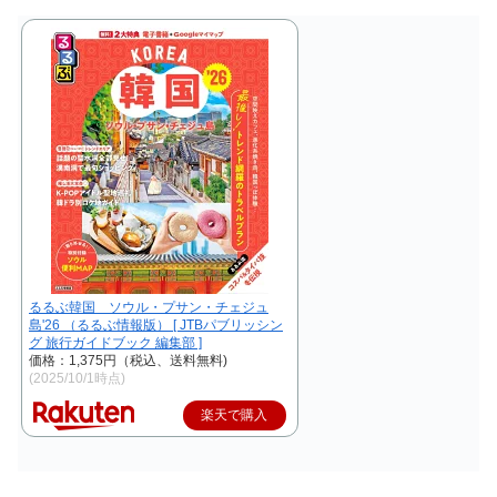
るるぶ韓国 ソウル・プサン・チェジュ
島'26 （るるぶ情報版） [ JTBパブリッシン
グ 旅行ガイドブック 編集部 ]
価格：1,375円（税込、送料無料)
(2025/10/1時点)
楽天で購入