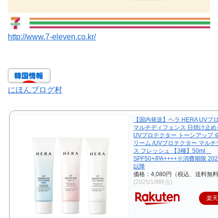
http://www.7-eleven.co.kr/
にほんブログ村
【国内発送】ヘラ HERA UVプ
マルチディフェンス 日焼け止めク
UVプロテクター トーンアップ 
リーム /UVプロテクター マル
ス フレッシュ 【3種】50ml
SPF50+/PA++++※消費期限 20
以降
価格：4,080円（税込、送料無料
(2025/1/9時点)
楽