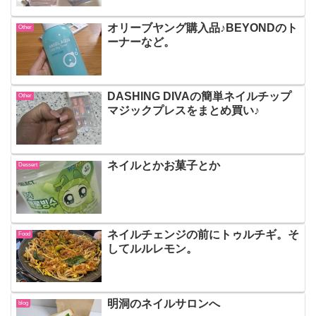
オリーブヤング購入品♪BEYONDのト
Other
ーナーなど。
DASHING DIVAの簡単ネイルチップ
Other
マジックプレスをまとめ買い♪
ネイルとかお菓子とか
Dessert
ネイルチェンジの前にトゥルチギ。そ
Food
してルルレモン。
明洞のネイルサロンへ
blog