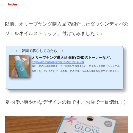
以前、オリーブヤング購入品で紹介したダッシンディバの
ジェルネイルストリップ、付けてみました：）
：：韓国で暮らしてみたら：：
オリーブヤング購入品♪BEYONDのトーナーなど。
https://koreadiary.com/2020/05/14030
最近、朝のふき取り用トーナーを探しておりました。サイニックのローションでふ
き取りをしてたんだけど、ふき取りするにはとろみある化粧水なので使いにくかっ
た。保湿力は高くて良いんだけど。。今回、口コミで評価の高かったビヨンドのト
ーナーを購入してみました。ビヨンドのエンジェルアクア デイリービッグトーナ
ー。500mlのスーパーサイズ。この上の部分はコットンを当てて押したら化粧水が
上がって来る形状。これ便利で好き。毎回４回ずつ押してるかな。（↓写真はまだ穴
に中蓋？が残ってる状態なので、それを取って使います）サ...
夏っぽい爽やかなデザインの物です。お店で一目惚れ：）