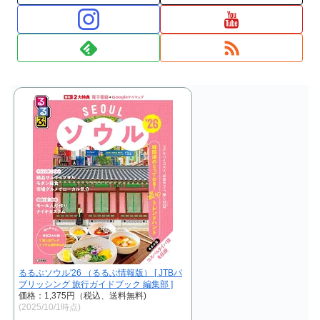
るるぶソウル'26 （るるぶ情報版） [ JTBパ
ブリッシング 旅行ガイドブック 編集部 ]
価格：1,375円（税込、送料無料)
(2025/10/1時点)