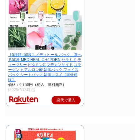
【5種類=50枚】メディヒール パック 選べ
る50枚 MEDIHEAL ロゼ PDRN,セラミド,テ
ィーツリー,ビタミンC,マデカソサイド,コラ
ーゲン,ヒアルロン酸 韓国パック フェイス
パック シートパック 韓国コスメ【海外通
販】
価格：6,750円（税込、送料無料)
(2026/7/18時点)
楽天で購入