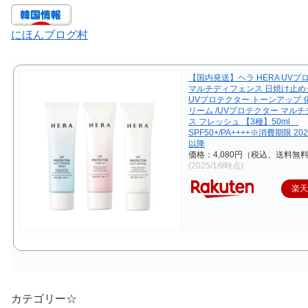
にほんブログ村
【国内発送】ヘラ HERA UVプ
マルチディフェンス 日焼け止めク
UVプロテクター トーンアップ 
リーム /UVプロテクター マル
ス フレッシュ 【3種】50ml
SPF50+/PA++++※消費期限 20
以降
価格：4,080円（税込、送料無料
(2025/1/9時点)
楽
カテゴリー☆