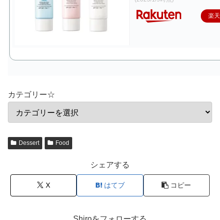
楽
カテゴリー☆
Dessert
Food
シェアする
X
はてブ
コピー
Shiroをフォローする