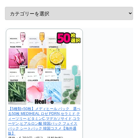
【5種類=50枚】メディヒール パック 選べ
る50枚 MEDIHEAL ロゼ PDRN,セラミド,テ
ィーツリー,ビタミンC,マデカソサイド,コラ
ーゲン,ヒアルロン酸 韓国パック フェイス
パック シートパック 韓国コスメ【海外通
販】