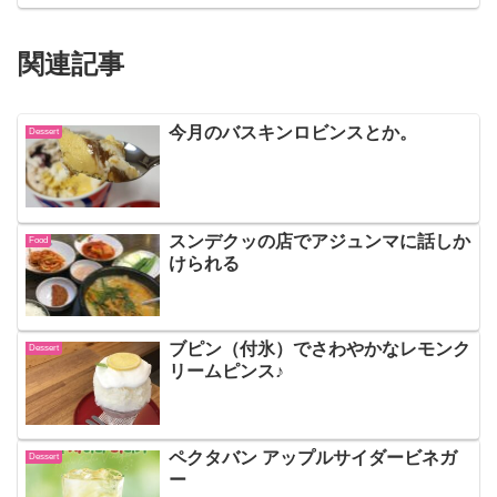
関連記事
今月のバスキンロビンスとか。
Dessert
スンデクッの店でアジュンマに話しか
Food
けられる
ブピン（付氷）でさわやかなレモンク
Dessert
リームピンス♪
ペクタバン アップルサイダービネガ
Dessert
ー