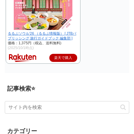
るるぶソウル'26 （るるぶ情報版） [ JTBパ
ブリッシング 旅行ガイドブック 編集部 ]
価格：1,375円（税込、送料無料)
(2025/10/1時点)
楽天で購入
記事検索⭐
カテゴリー