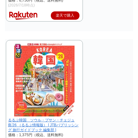
価格：6,750円（税込、送料無料)
(2026/7/18時点)
楽天で購入
るるぶ韓国 ソウル・プサン・チェジュ
島'26 （るるぶ情報版） [ JTBパブリッシン
グ 旅行ガイドブック 編集部 ]
価格：1,375円（税込、送料無料)