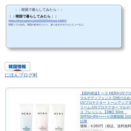
：：韓国で暮らしてみたら：：
：：韓国で暮らしてみたら：：
https://koreadiary.com/2020/04/post-13807
韓国ソウル在住。韓国や欧米のコスメ、食べ歩きやホテルレビューなど。
にほんブログ村
【国内発送】ヘラ HERA UVプ
マルチディフェンス 日焼け止めク
UVプロテクター トーンアップ 
リーム /UVプロテクター マル
ス フレッシュ 【3種】50ml
SPF50+/PA++++※消費期限 20
以降
価格：4,080円（税込、送料無料
(2025/1/9時点)