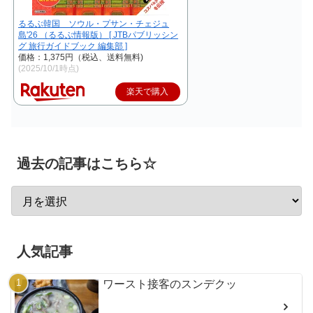
るるぶ韓国 ソウル・プサン・チェジュ
島'26 （るるぶ情報版） [ JTBパブリッシン
グ 旅行ガイドブック 編集部 ]
価格：1,375円（税込、送料無料)
(2025/10/1時点)
楽天で購入
過去の記事はこちら☆
人気記事
ワースト接客のスンデクッ