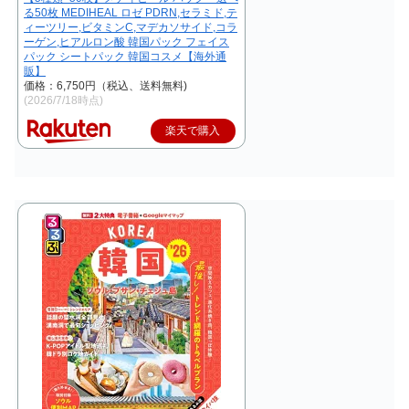
る50枚 MEDIHEAL ロゼ PDRN,セラミド,テ
ィーツリー,ビタミンC,マデカソサイド,コラ
ーゲン,ヒアルロン酸 韓国パック フェイス
パック シートパック 韓国コスメ【海外通
販】
価格：6,750円（税込、送料無料)
(2026/7/18時点)
楽天で購入