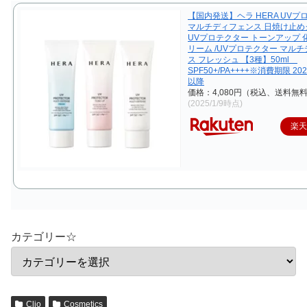
【国内発送】ヘラ HERA UVプ
マルチディフェンス 日焼け止めク
UVプロテクター トーンアップ 
リーム /UVプロテクター マル
ス フレッシュ 【3種】50ml
SPF50+/PA++++※消費期限 20
以降
価格：4,080円（税込、送料無料
(2025/1/9時点)
楽
カテゴリー☆
Clio
Cosmetics