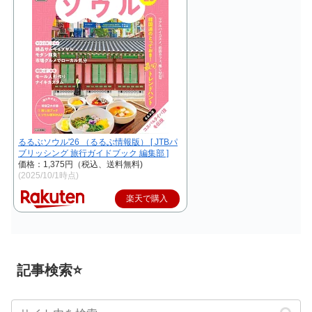
るるぶソウル'26 （るるぶ情報版） [ JTBパ
ブリッシング 旅行ガイドブック 編集部 ]
価格：1,375円（税込、送料無料)
(2025/10/1時点)
楽天で購入
記事検索⭐