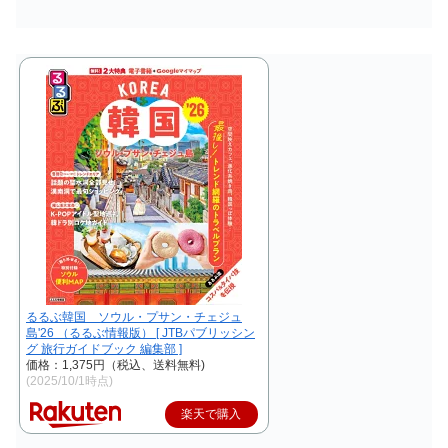
るるぶ韓国 ソウル・プサン・チェジュ
島'26 （るるぶ情報版） [ JTBパブリッシン
グ 旅行ガイドブック 編集部 ]
価格：1,375円（税込、送料無料)
(2025/10/1時点)
楽天で購入