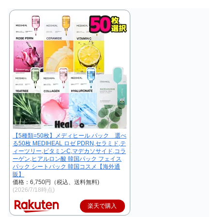
【5種類=50枚】メディヒール パック 選べ
る50枚 MEDIHEAL ロゼ PDRN,セラミド,テ
ィーツリー,ビタミンC,マデカソサイド,コラ
ーゲン,ヒアルロン酸 韓国パック フェイス
パック シートパック 韓国コスメ【海外通
販】
価格：6,750円（税込、送料無料)
(2026/7/18時点)
楽天で購入