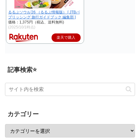
るるぶソウル'26 （るるぶ情報版） [ JTBパ
ブリッシング 旅行ガイドブック 編集部 ]
価格：1,375円（税込、送料無料)
(2025/10/1時点)
楽天で購入
記事検索⭐
カテゴリー