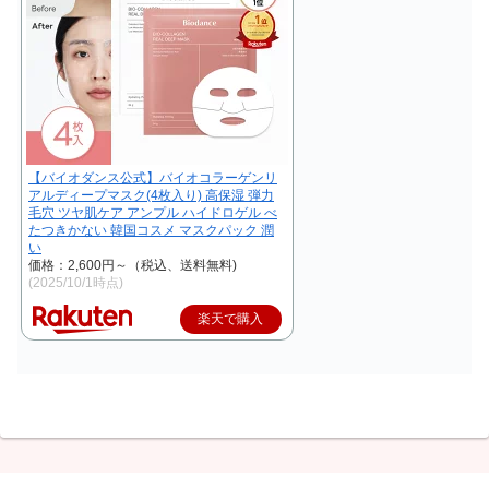
【バイオダンス公式】バイオコラーゲンリ
アルディープマスク(4枚入り) 高保湿 弾力
毛穴 ツヤ肌ケア アンプル ハイドロゲル べ
たつきかない 韓国コスメ マスクパック 潤
い
価格：2,600円～（税込、送料無料)
(2025/10/1時点)
楽天で購入