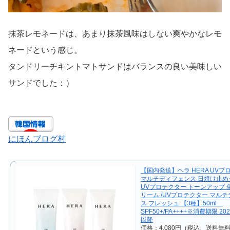
抹茶レモネードは、あまり抹茶風味はしない爽やかなレモ
ネードという感じ。
タンドリーチキントマトサンドはバランスの良い美味しい
サンドでした：）
にほんブログ村
【国内発送】ヘラ HERA UVプ
マルチディフェンス 日焼け止めク
UVプロテクター トーンアップ 
リーム /UVプロテクター マル
ス フレッシュ 【3種】50ml
SPF50+/PA++++※消費期限 20
以降
価格：4,080円（税込、送料無料