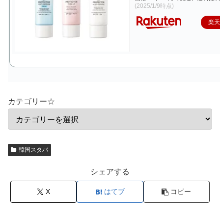
(2025/1/9時点)
楽
カテゴリー☆
韓国スタバ
シェアする
X
はてブ
コピー