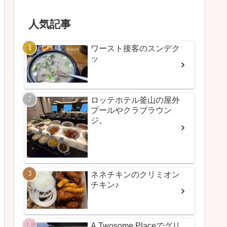
人気記事
ワースト接客のスンデク
ッ
ロッテホテル釜山の屋外
プールやクラブラウン
ジ。
ネネチキンのクリミオン
チキン♪
A Twosome Placeでグリ