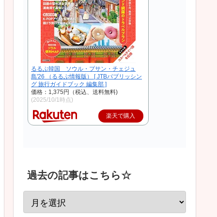
るるぶ韓国 ソウル・プサン・チェジュ
島'26 （るるぶ情報版） [ JTBパブリッシン
グ 旅行ガイドブック 編集部 ]
価格：1,375円（税込、送料無料)
(2025/10/1時点)
楽天で購入
過去の記事はこちら☆