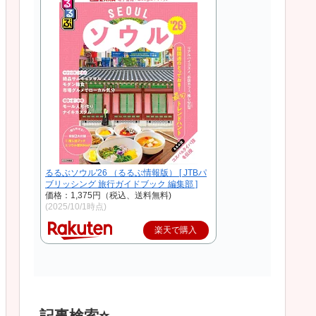
るるぶソウル'26 （るるぶ情報版） [ JTBパ
ブリッシング 旅行ガイドブック 編集部 ]
価格：1,375円（税込、送料無料)
(2025/10/1時点)
楽天で購入
記事検索⭐