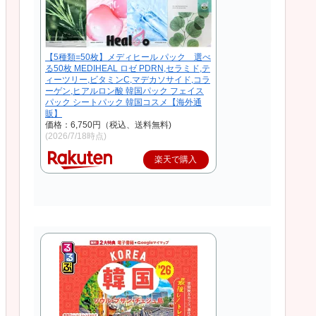
【5種類=50枚】メディヒール パック 選べ
る50枚 MEDIHEAL ロゼ PDRN,セラミド,テ
ィーツリー,ビタミンC,マデカソサイド,コラ
ーゲン,ヒアルロン酸 韓国パック フェイス
パック シートパック 韓国コスメ【海外通
販】
価格：6,750円（税込、送料無料)
(2026/7/18時点)
楽天で購入