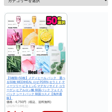
【5種類=50枚】メディヒール パック 選べ
る50枚 MEDIHEAL ロゼ PDRN,セラミド,テ
ィーツリー,ビタミンC,マデカソサイド,コラ
ーゲン,ヒアルロン酸 韓国パック フェイス
パック シートパック 韓国コスメ【海外通
販】
価格：6,750円（税込、送料無料)
(2026/7/18時点)