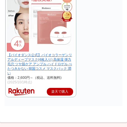
【バイオダンス公式】バイオコラーゲンリ
アルディープマスク(4枚入り) 高保湿 弾力
毛穴 ツヤ肌ケア アンプル ハイドロゲル べ
たつきかない 韓国コスメ マスクパック 潤
い
価格：2,600円～（税込、送料無料)
(2025/10/1時点)
楽天で購入