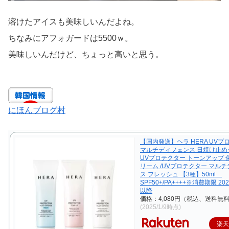
溶けたアイスも美味しいんだよね。
ちなみにアフォガードは5500ｗ。
美味しいんだけど、ちょっと高いと思う。
にほんブログ村
【国内発送】ヘラ HERA UVプ
マルチディフェンス 日焼け止めク
UVプロテクター トーンアップ 
リーム /UVプロテクター マル
ス フレッシュ 【3種】50ml
SPF50+/PA++++※消費期限 20
以降
価格：4,080円（税込、送料無料
(2025/1/9時点)
楽