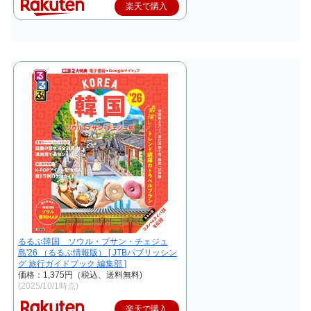
楽天で購入
るるぶ韓国 ソウル・プサン・チェジュ
島'26 （るるぶ情報版） [ JTBパブリッシン
グ 旅行ガイドブック 編集部 ]
価格：1,375円（税込、送料無料)
(2025/10/1時点)
楽天で購入