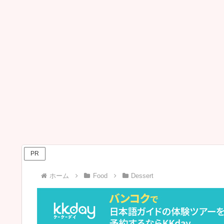
PR
ホーム
Food
Dessert