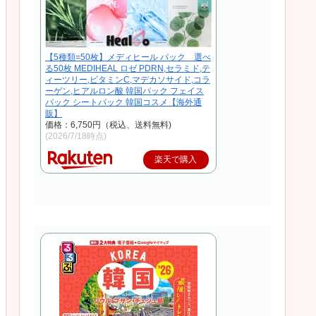
【5種類=50枚】メディヒール パック 選べ
る50枚 MEDIHEAL ロゼ PDRN,セラミド,テ
ィーツリー,ビタミンC,マデカソサイド,コラ
ーゲン,ヒアルロン酸 韓国パック フェイス
パック シートパック 韓国コスメ【海外通
販】
価格：6,750円（税込、送料無料)
(2026/7/18時点)
楽天で購入