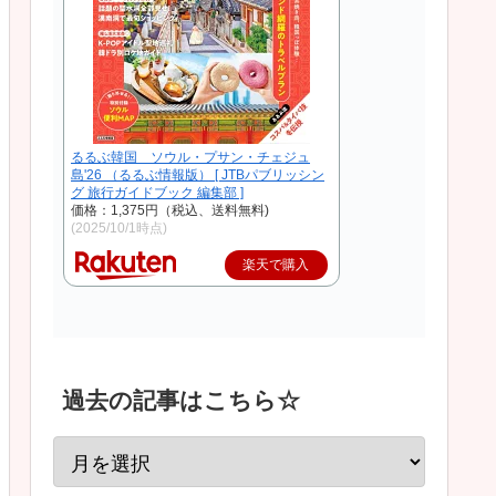
るるぶ韓国 ソウル・プサン・チェジュ
島'26 （るるぶ情報版） [ JTBパブリッシン
グ 旅行ガイドブック 編集部 ]
価格：1,375円（税込、送料無料)
(2025/10/1時点)
楽天で購入
過去の記事はこちら☆