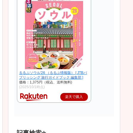
るるぶソウル'26 （るるぶ情報版） [ JTBパ
ブリッシング 旅行ガイドブック 編集部 ]
価格：1,375円（税込、送料無料)
(2025/10/1時点)
楽天で購入
記事検索⭐