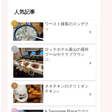
人気記事
ワースト接客のスンデク
ッ
ロッテホテル釜山の屋外
プールやクラブラウン
ジ。
ネネチキンのクリミオン
チキン♪
A Twosome Placeでグリ