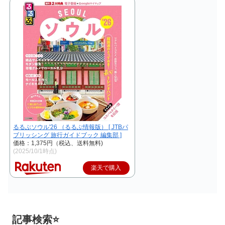
るるぶソウル'26 （るるぶ情報版） [ JTBパ
ブリッシング 旅行ガイドブック 編集部 ]
価格：1,375円（税込、送料無料)
(2025/10/1時点)
楽天で購入
記事検索⭐