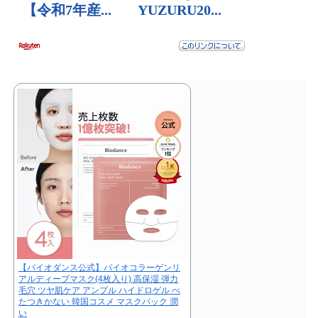
【バイオダンス公式】バイオコラーゲンリ
アルディープマスク(4枚入り) 高保湿 弾力
毛穴 ツヤ肌ケア アンプル ハイドロゲル べ
たつきかない 韓国コスメ マスクパック 潤
い