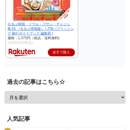
るるぶ韓国 ソウル・プサン・チェジュ
島'26 （るるぶ情報版） [ JTBパブリッシン
グ 旅行ガイドブック 編集部 ]
価格：1,375円（税込、送料無料)
(2025/10/1時点)
楽天で購入
過去の記事はこちら☆
人気記事