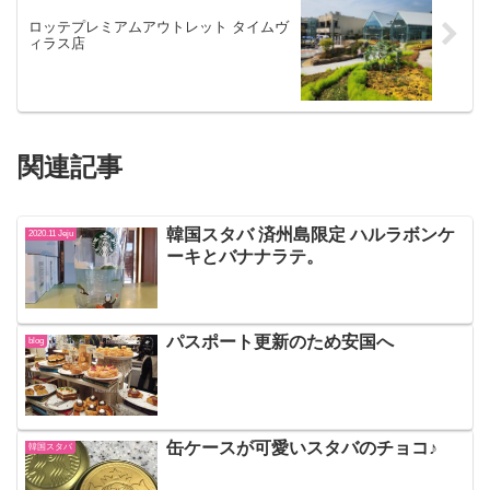
ロッテプレミアムアウトレット タイムヴ
ィラス店
関連記事
韓国スタバ 済州島限定 ハルラボンケ
2020.11 Jeju
ーキとバナナラテ。
パスポート更新のため安国へ
blog
缶ケースが可愛いスタバのチョコ♪
韓国スタバ