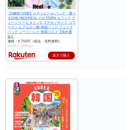
【5種類=50枚】メディヒール パック 選べ
る50枚 MEDIHEAL ロゼ PDRN,セラミド,テ
ィーツリー,ビタミンC,マデカソサイド,コラ
ーゲン,ヒアルロン酸 韓国パック フェイス
パック シートパック 韓国コスメ【海外通
販】
価格：6,750円（税込、送料無料)
(2026/7/18時点)
楽天で購入