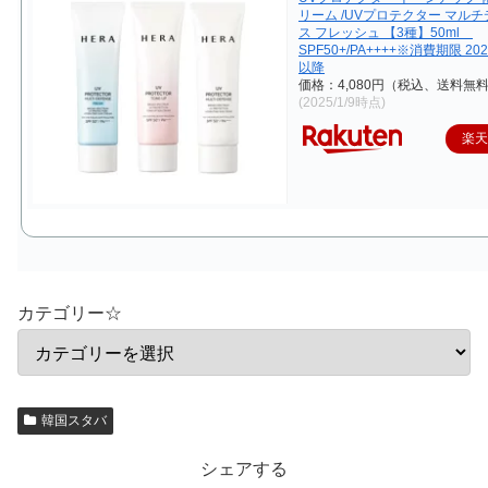
リーム /UVプロテクター マル
ス フレッシュ 【3種】50ml
SPF50+/PA++++※消費期限 20
以降
価格：4,080円（税込、送料無料
(2025/1/9時点)
楽
カテゴリー☆
韓国スタバ
シェアする