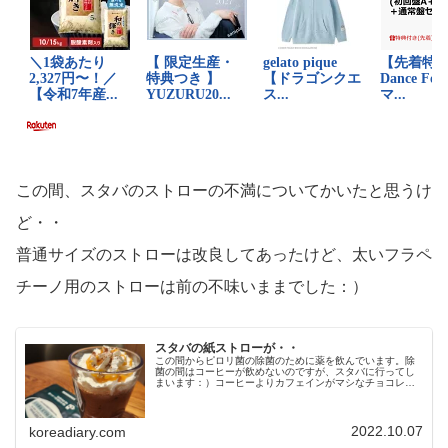
この間、スタバのストローの不満についてかいたと思うけ
ど・・
普通サイズのストローは改良してあったけど、太いフラペ
チーノ用のストローは前の不味いままでした：）
スタバの紙ストローが・・
この間からピロリ菌の除菌のために薬を飲んでいます。除
菌の間はコーヒーが飲めないのですが、スタバに行ってし
まいます：）コーヒーよりカフェインがマシなチョコレー
トドリンクを。なんか見た目違う・・（笑）次の日はアイ
スにしてみました。氷少なめにして...
2022.10.07
koreadiary.com