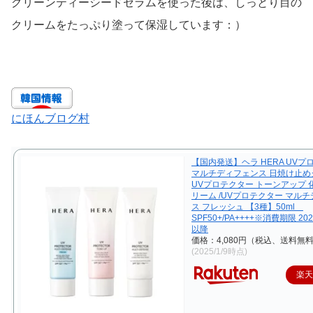
グリーンティーシードセラムを使った後は、しっとり目の
クリームをたっぷり塗って保湿しています：）
にほんブログ村
【国内発送】ヘラ HERA UVプ
マルチディフェンス 日焼け止めク
UVプロテクター トーンアップ 
リーム /UVプロテクター マル
ス フレッシュ 【3種】50ml
SPF50+/PA++++※消費期限 20
以降
価格：4,080円（税込、送料無料
(2025/1/9時点)
楽