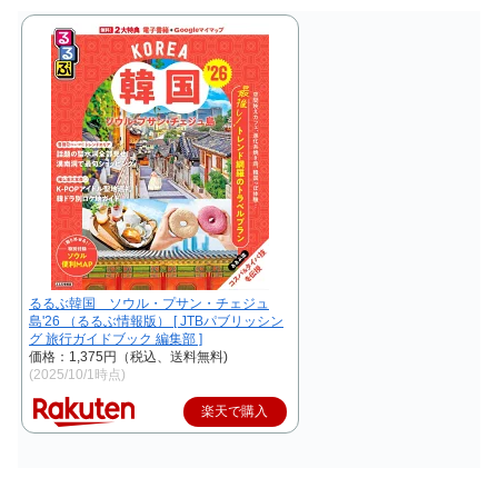
るるぶ韓国 ソウル・プサン・チェジュ
島'26 （るるぶ情報版） [ JTBパブリッシン
グ 旅行ガイドブック 編集部 ]
価格：1,375円（税込、送料無料)
(2025/10/1時点)
楽天で購入