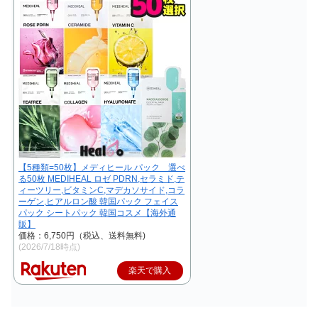
【5種類=50枚】メディヒール パック 選べ
る50枚 MEDIHEAL ロゼ PDRN,セラミド,テ
ィーツリー,ビタミンC,マデカソサイド,コラ
ーゲン,ヒアルロン酸 韓国パック フェイス
パック シートパック 韓国コスメ【海外通
販】
価格：6,750円（税込、送料無料)
(2026/7/18時点)
楽天で購入