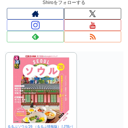
Shiroをフォローする
るるぶソウル'26 （るるぶ情報版） [ JTBパ