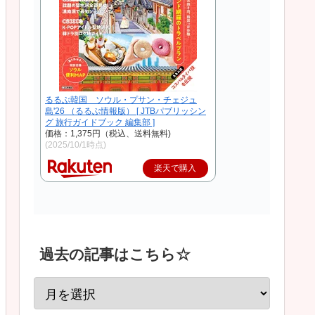
るるぶ韓国 ソウル・プサン・チェジュ
島'26 （るるぶ情報版） [ JTBパブリッシン
グ 旅行ガイドブック 編集部 ]
価格：1,375円（税込、送料無料)
(2025/10/1時点)
楽天で購入
過去の記事はこちら☆