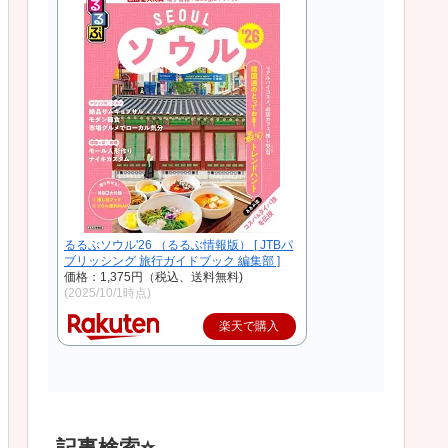
るるぶソウル'26 （るるぶ情報版） [ JTBパ
ブリッシング 旅行ガイドブック 編集部 ]
価格：1,375円（税込、送料無料)
(2025/10/1時点)
楽天で購入
記事検索⭐