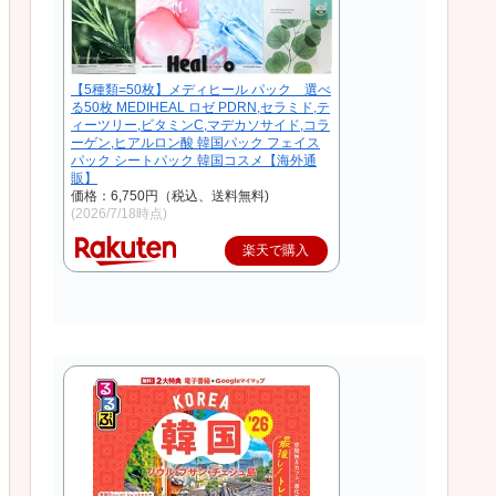
【5種類=50枚】メディヒール パック 選べ
る50枚 MEDIHEAL ロゼ PDRN,セラミド,テ
ィーツリー,ビタミンC,マデカソサイド,コラ
ーゲン,ヒアルロン酸 韓国パック フェイス
パック シートパック 韓国コスメ【海外通
販】
価格：6,750円（税込、送料無料)
(2026/7/18時点)
楽天で購入