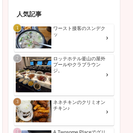
人気記事
ワースト接客のスンデク
ッ
ロッテホテル釜山の屋外
プールやクラブラウン
ジ。
ネネチキンのクリミオン
チキン♪
A Twosome Placeでグリ