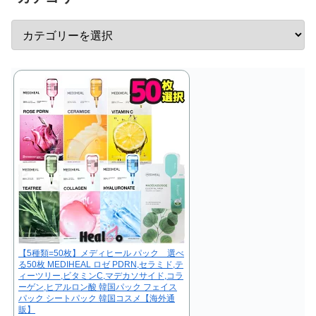
【5種類=50枚】メディヒール パック 選べ
る50枚 MEDIHEAL ロゼ PDRN,セラミド,テ
ィーツリー,ビタミンC,マデカソサイド,コラ
ーゲン,ヒアルロン酸 韓国パック フェイス
パック シートパック 韓国コスメ【海外通
販】