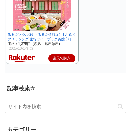
るるぶソウル'26 （るるぶ情報版） [ JTBパ
ブリッシング 旅行ガイドブック 編集部 ]
価格：1,375円（税込、送料無料)
(2025/10/1時点)
楽天で購入
記事検索⭐
カテゴリー