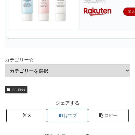
(2025/1/9時点)
楽
カテゴリー☆
Innisfree
シェアする
X
はてブ
コピー