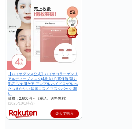
【バイオダンス公式】バイオコラーゲンリ
アルディープマスク(4枚入り) 高保湿 弾力
毛穴 ツヤ肌ケア アンプル ハイドロゲル べ
たつきかない 韓国コスメ マスクパック 潤
い
価格：2,600円～（税込、送料無料)
(2025/10/1時点)
楽天で購入