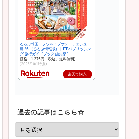
るるぶ韓国 ソウル・プサン・チェジュ
島'26 （るるぶ情報版） [ JTBパブリッシン
グ 旅行ガイドブック 編集部 ]
価格：1,375円（税込、送料無料)
(2025/10/1時点)
楽天で購入
過去の記事はこちら☆