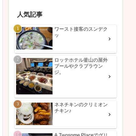
人気記事
ワースト接客のスンデク
ッ
ロッテホテル釜山の屋外
プールやクラブラウン
ジ。
ネネチキンのクリミオン
チキン♪
A Twosome Placeでグリ