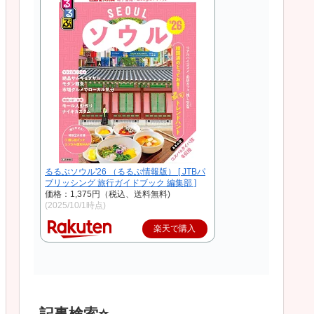
るるぶソウル'26 （るるぶ情報版） [ JTBパ
ブリッシング 旅行ガイドブック 編集部 ]
価格：1,375円（税込、送料無料)
(2025/10/1時点)
楽天で購入
記事検索⭐