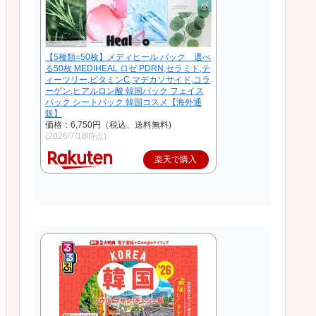
【5種類=50枚】メディヒール パック 選べ
る50枚 MEDIHEAL ロゼ PDRN,セラミド,テ
ィーツリー,ビタミンC,マデカソサイド,コラ
ーゲン,ヒアルロン酸 韓国パック フェイス
パック シートパック 韓国コスメ【海外通
販】
価格：6,750円（税込、送料無料)
(2026/7/18時点)
楽天で購入